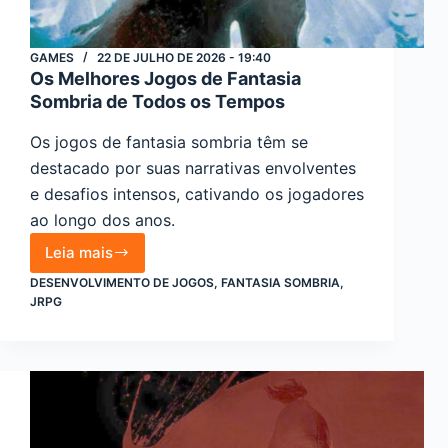
GAMES
22 DE JULHO DE 2026 - 19:40
Os Melhores Jogos de Fantasia
Sombria de Todos os Tempos
Os jogos de fantasia sombria têm se
destacado por suas narrativas envolventes
e desafios intensos, cativando os jogadores
ao longo dos anos.
Leia mais
Os
DESENVOLVIMENTO DE JOGOS
,
FANTASIA SOMBRIA
,
Melhores
JRPG
Jogos
de
Fantasia
Sombria
de
Todos