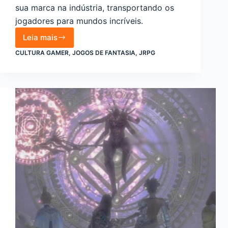
sua marca na indústria, transportando os
jogadores para mundos incríveis.
Leia mais
Os
CULTURA GAMER
,
JOGOS DE FANTASIA
,
JRPG
maiores
jogos
de
fantasia
de
todos
os
tempos