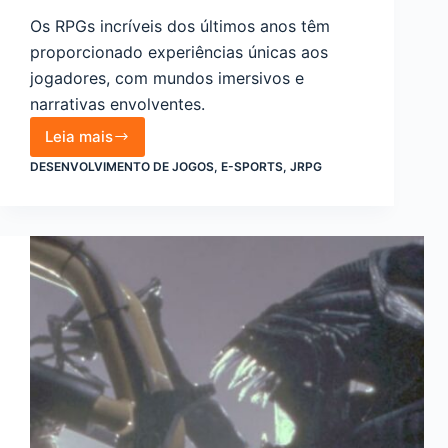
Os RPGs incríveis dos últimos anos têm
proporcionado experiências únicas aos
jogadores, com mundos imersivos e
narrativas envolventes.
Leia mais
Os
DESENVOLVIMENTO DE JOGOS
,
E-SPORTS
,
JRPG
RPGs
incríveis
dos
últimos
anos
que
você
precisa
conhecer