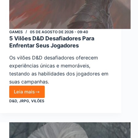
GAMES
05 DE AGOSTO DE 2026 - 09:40
5 Vilões D&D Desafiadores Para
Enfrentar Seus Jogadores
Os vilões D&D desafiadores oferecem
experiências únicas e memoráveis,
testando as habilidades dos jogadores em
suas campanhas.
Leia mais
5
D&D
,
JRPG
,
VILÕES
Vilões
D&D
Desafiadores
Para
Enfrentar