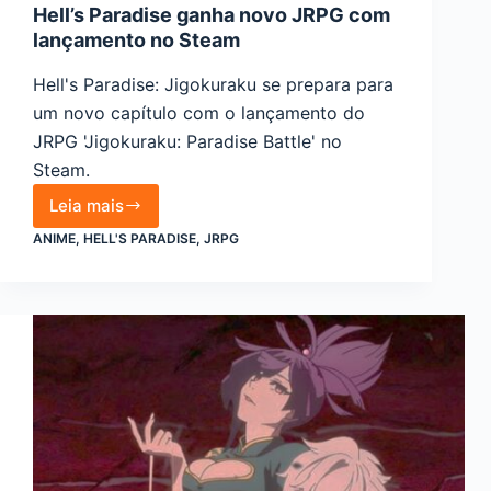
Hell’s Paradise ganha novo JRPG com
lançamento no Steam
Hell's Paradise: Jigokuraku se prepara para
um novo capítulo com o lançamento do
JRPG 'Jigokuraku: Paradise Battle' no
Steam.
Leia mais
Hell’s
ANIME
,
HELL'S PARADISE
,
JRPG
Paradise
ganha
novo
JRPG
com
lançamento
no
Steam