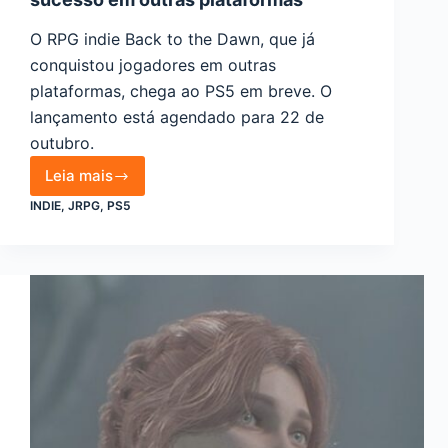
O RPG indie Back to the Dawn, que já
conquistou jogadores em outras
plataformas, chega ao PS5 em breve. O
lançamento está agendado para 22 de
outubro.
Leia mais
Back
INDIE
,
JRPG
,
PS5
to
the
Dawn
chega
ao
PS5
após
sucesso
em
outras