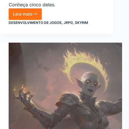
Conheça cinco deles.
Leia mais
RPGs
DESENVOLVIMENTO DE JOGOS
,
JRPG
,
SKYRIM
melhores
que
Skyrim:
5
jogos
imperdíveis