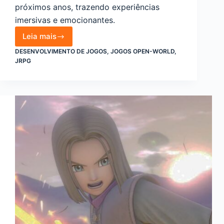
próximos anos, trazendo experiências
imersivas e emocionantes.
Leia mais
Os
DESENVOLVIMENTO DE JOGOS
,
JOGOS OPEN-WORLD
,
melhores
JRPG
open-
world
action
RPGs
que
chegarão
em
2026
e
2027