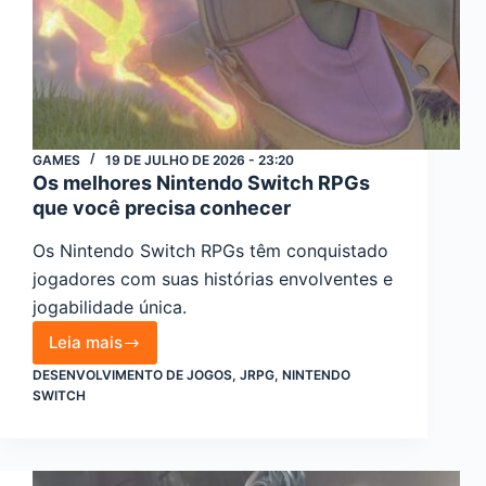
GAMES
19 DE JULHO DE 2026 - 23:20
Os melhores Nintendo Switch RPGs
que você precisa conhecer
Os Nintendo Switch RPGs têm conquistado
jogadores com suas histórias envolventes e
jogabilidade única.
Leia mais
Os
DESENVOLVIMENTO DE JOGOS
,
JRPG
,
NINTENDO
melhores
SWITCH
Nintendo
Switch
RPGs
que