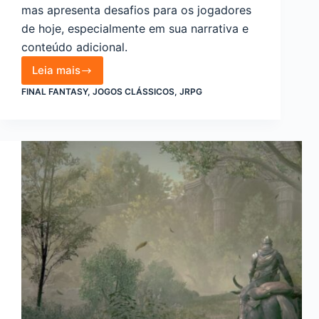
mas apresenta desafios para os jogadores
de hoje, especialmente em sua narrativa e
conteúdo adicional.
Leia mais
Dificuldades
FINAL FANTASY
,
JOGOS CLÁSSICOS
,
JRPG
para
jogar
Final
Fantasy
7
atualmente