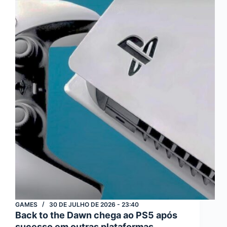
mundo
aberto
dos
últimos
anos
GAMES
30 DE JULHO DE 2026 - 23:40
Back to the Dawn chega ao PS5 após
sucesso em outras plataformas