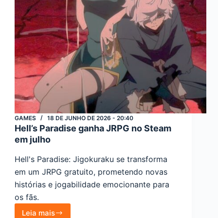
GAMES
18 DE JUNHO DE 2026 - 20:40
Hell’s Paradise ganha JRPG no Steam
em julho
Hell's Paradise: Jigokuraku se transforma
em um JRPG gratuito, prometendo novas
histórias e jogabilidade emocionante para
os fãs.
Leia mais
Hell’s