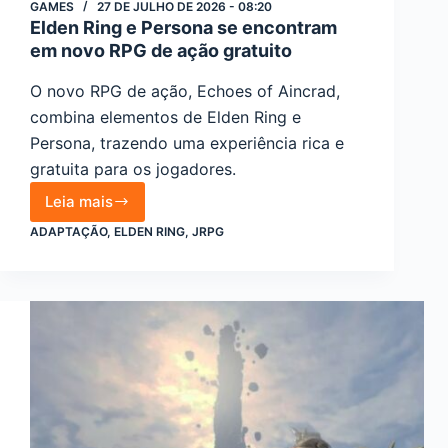
GAMES
27 DE JULHO DE 2026 - 08:20
Elden Ring e Persona se encontram
em novo RPG de ação gratuito
O novo RPG de ação, Echoes of Aincrad,
combina elementos de Elden Ring e
Persona, trazendo uma experiência rica e
gratuita para os jogadores.
Leia mais
Elden
ADAPTAÇÃO
,
ELDEN RING
,
JRPG
Ring
e
Persona
se
encontram
em
novo
RPG
de