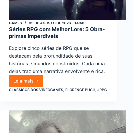
GAMES
05 DE AGOSTO DE 2026 - 14:40
Séries RPG com Melhor Lore: 5 Obra-
primas Imperdíveis
Explore cinco séries de RPG que se
destacam pela profundidade de suas
histórias e mundos construídos. Cada uma
delas traz uma narrativa envolvente e rica.
Leia mais
Séries
CLÁSSICOS DOS VIDEOGAMES
,
FLORENCE PUGH
,
JRPG
RPG
com
Melhor
Lore:
5
Obra-