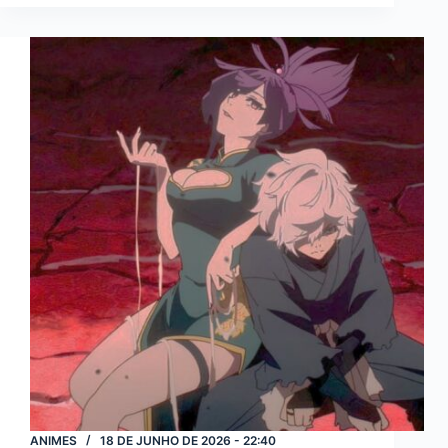
nova
aventura
em
2026
com
Operation
Leading
Edge
ANIMES
18 DE JUNHO DE 2026 - 22:40