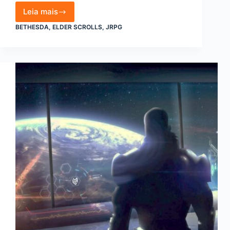
Leia mais
Elder
BETHESDA
,
ELDER SCROLLS
,
JRPG
Scrolls
VI
é
oficialmente
confirmado