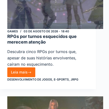
GAMES
03 DE AGOSTO DE 2026 - 18:40
RPGs por turnos esquecidos que
merecem atenção
Descubra cinco RPGs por turnos que,
apesar de suas histórias envolventes,
caíram no esquecimento.
Leia mais
RPGs
DESENVOLVIMENTO DE JOGOS
,
E-SPORTS
,
JRPG
por
turnos
esquecidos
que
merecem