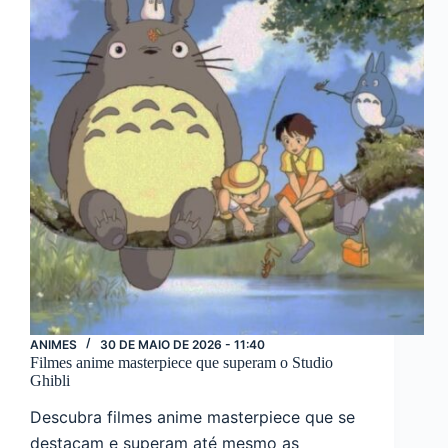
vida
real
ANIMES
30 DE MAIO DE 2026 - 11:40
Filmes anime masterpiece que superam o Studio
Ghibli
Descubra filmes anime masterpiece que se
destacam e superam até mesmo as