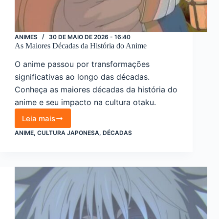
ANIMES
30 DE MAIO DE 2026 - 16:40
As Maiores Décadas da História do Anime
O anime passou por transformações
significativas ao longo das décadas.
Conheça as maiores décadas da história do
anime e seu impacto na cultura otaku.
Leia mais
As
Maiores
ANIME
,
CULTURA JAPONESA
,
DÉCADAS
Décadas
da
História
do
Anime