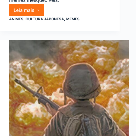
memes inesquecíveis.
Leia mais
Personagens
de
ANIMES
,
CULTURA JAPONESA
,
MEMES
anime
icônicos
que
se
tornaram
fenômenos
da
internet