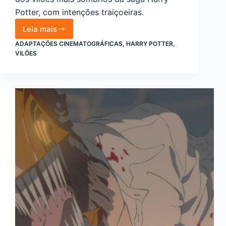
Potter, com intenções traiçoeiras.
Leia mais
Gilderoy
Lockhart:
ADAPTAÇÕES CINEMATOGRÁFICAS
,
HARRY POTTER
,
o
VILÕES
vilão
esquecido
e
mais
sombrio
da
saga
Harry
Potter