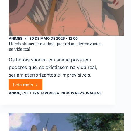
ANIMES
30 DE MAIO DE 2026 - 12:00
Heróis shonen em anime que seriam aterrorizantes
na vida real
Os heróis shonen em anime possuem
poderes que, se existissem na vida real,
seriam aterrorizantes e imprevisíveis.
Leia mais
Heróis
shonen
ANIME
,
CULTURA JAPONESA
,
NOVOS PERSONAGENS
em
anime
que
seriam
aterrorizantes
na