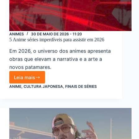
ANIMES
30 DE MAIO DE 2026 - 11:20
5 Anime séries imperdíveis para assistir em 2026
Em 2026, o universo dos animes apresenta
obras que elevam a narrativa e a arte a
novos patamares.
Leia mais
5
Anime
ANIME
,
CULTURA JAPONESA
,
FINAIS DE SÉRIES
séries
imperdíveis
para
assistir
em
2026