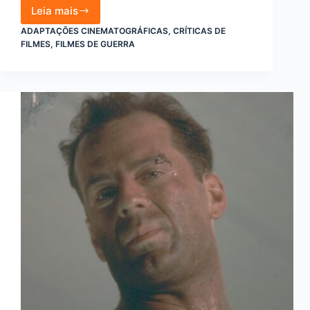
Leia mais
Os
Melhores
ADAPTAÇÕES CINEMATOGRÁFICAS
,
CRÍTICAS DE
Filmes
FILMES
,
FILMES DE GUERRA
de
Guerra
da
Última
Década