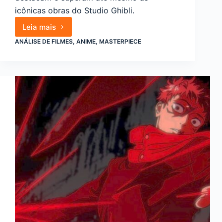
icônicas obras do Studio Ghibli.
Leia mais
Filmes
anime
ANÁLISE DE FILMES
,
ANIME
,
MASTERPIECE
masterpiece
que
superam
o
Studio
Ghibli