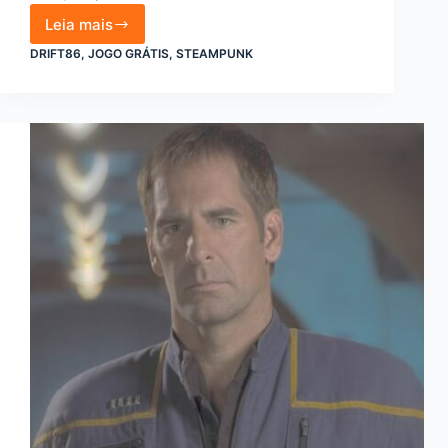
Leia mais
Steam
oferece
DRIFT86
,
JOGO GRÁTIS
,
STEAMPUNK
jogo
de
corrida
grátis
até
3
de
junho