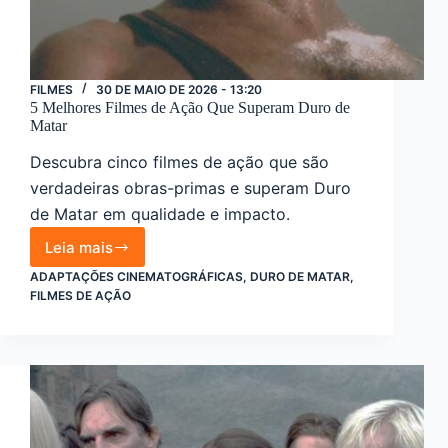
FILMES
30 DE MAIO DE 2026 - 13:20
5 Melhores Filmes de Ação Que Superam Duro de
Matar
Descubra cinco filmes de ação que são
verdadeiras obras-primas e superam Duro
de Matar em qualidade e impacto.
Leia mais
5
Melhores
ADAPTAÇÕES CINEMATOGRÁFICAS
,
DURO DE MATAR
,
Filmes
FILMES DE AÇÃO
de
Ação
Que
Superam
Duro
de
Matar