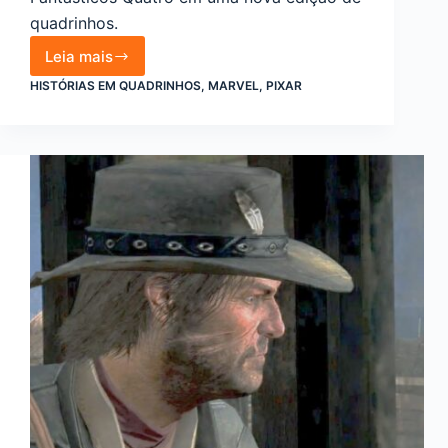
quadrinhos.
Leia mais
Marvel
e
HISTÓRIAS EM QUADRINHOS
,
MARVEL
,
PIXAR
Pixar
fazem
crossover
com
os
Fantásticos
Quatro
e
Os
Incríveis