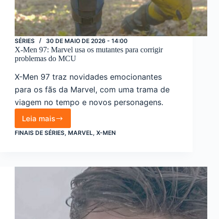
SÉRIES
30 DE MAIO DE 2026 - 14:00
X-Men 97: Marvel usa os mutantes para corrigir
problemas do MCU
X-Men 97 traz novidades emocionantes
para os fãs da Marvel, com uma trama de
viagem no tempo e novos personagens.
Leia mais
X-
Men
FINAIS DE SÉRIES
,
MARVEL
,
X-MEN
97:
Marvel
usa
os
mutantes
para
corrigir
problemas
do