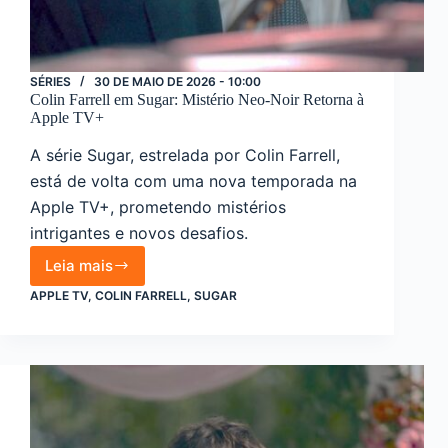
SÉRIES
30 DE MAIO DE 2026 - 10:00
Colin Farrell em Sugar: Mistério Neo-Noir Retorna à
Apple TV+
A série Sugar, estrelada por Colin Farrell,
está de volta com uma nova temporada na
Apple TV+, prometendo mistérios
intrigantes e novos desafios.
Leia mais
Colin
Farrell
APPLE TV
,
COLIN FARRELL
,
SUGAR
em
Sugar:
Mistério
Neo-
Noir
Retorna
à
Apple