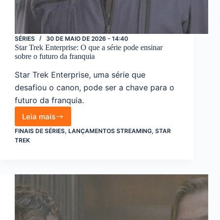
SÉRIES
30 DE MAIO DE 2026 - 14:40
Star Trek Enterprise: O que a série pode ensinar
sobre o futuro da franquia
Star Trek Enterprise, uma série que
desafiou o canon, pode ser a chave para o
futuro da franquia.
Leia mais
Star
Trek
FINAIS DE SÉRIES
,
LANÇAMENTOS STREAMING
,
STAR
Enterprise:
TREK
O
que
a
série
pode
ensinar
sobre
o