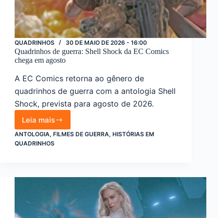
QUADRINHOS
30 DE MAIO DE 2026 - 16:00
Quadrinhos de guerra: Shell Shock da EC Comics
chega em agosto
A EC Comics retorna ao gênero de
quadrinhos de guerra com a antologia Shell
Shock, prevista para agosto de 2026.
Leia mais
Quadrinhos
de
ANTOLOGIA
,
FILMES DE GUERRA
,
HISTÓRIAS EM
guerra:
QUADRINHOS
Shell
Shock
da
EC
Comics
chega
em
agosto