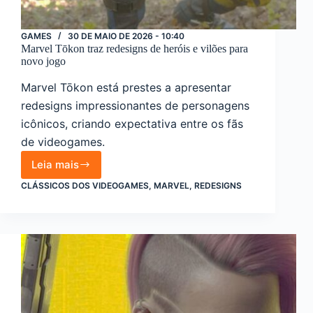
GAMES
30 DE MAIO DE 2026 - 10:40
Marvel Tōkon traz redesigns de heróis e vilões para
novo jogo
Marvel Tōkon está prestes a apresentar
redesigns impressionantes de personagens
icônicos, criando expectativa entre os fãs
de videogames.
Leia mais
Marvel
Tōkon
CLÁSSICOS DOS VIDEOGAMES
,
MARVEL
,
REDESIGNS
traz
redesigns
de
heróis
e
vilões
para
novo
jogo