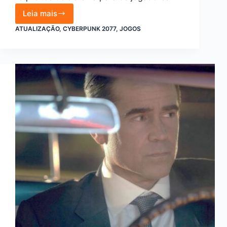
Leia mais
Atualização
Cyberpunk
ATUALIZAÇÃO
,
CYBERPUNK 2077
,
JOGOS
2077
traz
mudanças
polêmicas
para
jogadores
de
PC